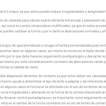
ado II o mayor ya que estos pueden inducir irregularidades y astigmatis
os de catarata para cálculo exacto del lente Intraocular y planeación de 
, así como en Lentes intraoculares multifocales, ya que en estos proce
ue pueden cambiar la forma y por lo tanto la aberraciones normales y af
uirúrgico de queratomileusis o cirugía refractiva personalizada pues en 
excimer laser en algunos casos, así mismo la cornea es el tejido donde 
to por lo que debe hacerse seguimiento postquirúrgico y descartar ec
 así mismo por este remoldeamiento corneano las aberraciones varían p
ectar la calidad de visión.
sible adaptación de lentes de contacto ya que estos deben ser calculad
í mismo ayuda a determinar el tipo de lente a adaptar y da referencia de
e en algunos casos la forma se ve afectada con el uso de los lentes de
s la irregularidad o alteración en la forma de la cornea relacionado al 
ebe llevarse control postadaptacion, es importante como seguimiento e
de esta es el cambio de la forma corneana con el uso de lentes de contac