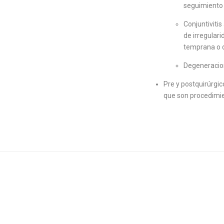
seguimiento 
Conjuntivitis
de irregular
temprana o d
Degeneracion
Pre y postquirúrgic
que son procedimie