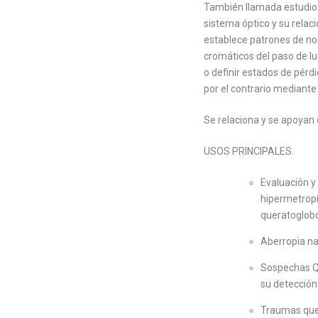
También llamada estudio d
sistema óptico y su relac
establece patrones de no
cromáticos del paso de l
o definir estados de pérdi
por el contrario mediante
Se relaciona y se apoyan 
USOS PRINCIPALES.
Evaluación y
hipermetropí
queratoglobo
Aberropia nat
Sospechas Qu
su detección
Traumas que 