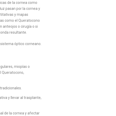
ticas de la cornea como
luz pasan por la cornea y
titativas y mapas
anas como el Queratocono
 anteojos o cirugía o si
 onda resultante.
l sistema óptico corneano.
egulares, miopías o
el Queratocono,
tradicionales.
va y llevar al trasplante,
l de la cornea y afectar