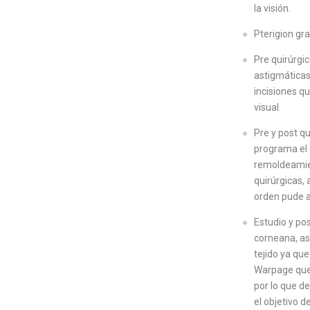
la visión.
Pterigion gr
Pre quirúrgic
astigmáticas
incisiones q
visual.
Pre y post q
programa el 
remoldeamien
quirúrgicas,
orden pude af
Estudio y po
corneana, as
tejido ya qu
Warpage que e
por lo que d
el objetivo 