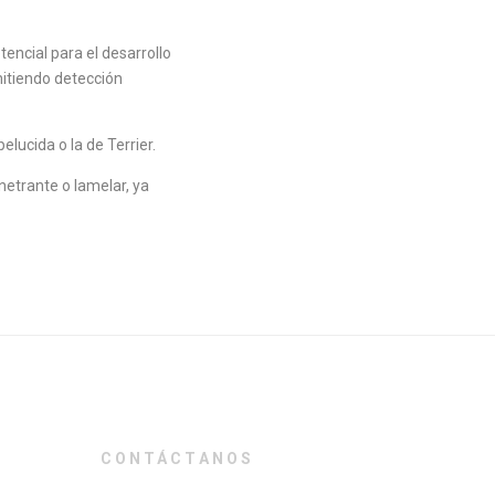
encial para el desarrollo
mitiendo detección
ucida o la de Terrier.
netrante o lamelar, ya
CONTÁCTANOS