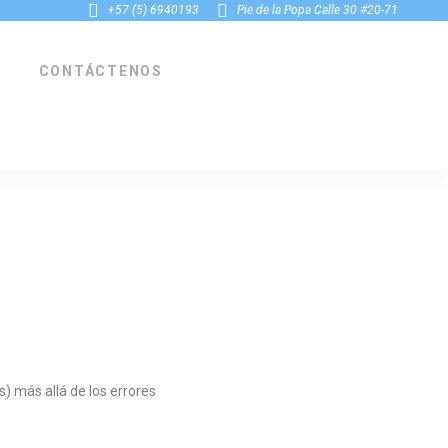
+57 (5) 6940193
Pie de la Popa Calle 30 #20-71
CONTÁCTENOS
 más allá de los errores