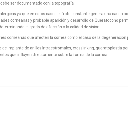
debe ser documentado con la topografía.
 alérgicas ya que en estos casos el frote constante genera una causa pot
idades corneanas y probable aparición y desarrollo de Queratocono per
eterminando el grado de afección a la calidad de visión.
es corneanas que afecten la cornea como el caso de la degeneración pel
o de implante de anillos Intraestromales, crosslinking, queratoplastia pe
ntos que influyen directamente sobre la forma de la cornea