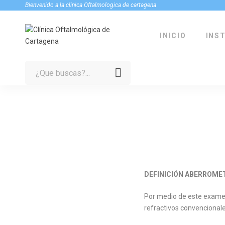
Bienvenido a la clinica Oftalmologica de cartagena
INICIO
INS
Search
for:
DEFINICIÓN ABERROME
Por medio de este examen
refractivos convencional