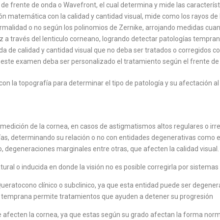
e frente de onda o Wavefront, el cual determina y mide las caracterís
ión matemática con la calidad y cantidad visual, mide como los rayos de 
rmalidad o no según los polinomios de Zernike, arrojando medidas cuan
uz a través del lenticulo corneano, logrando detectar patologías tempr
da de calidad y cantidad visual que no deba ser tratados o corregidos con
 este examen deba ser personalizado el tratamiento según el frente de
con la topografía para determinar el tipo de patología y su afectación a
 medición de la cornea, en casos de astigmatismos altos regulares o irr
as, determinando su relación o no con entidades degenerativas como 
, degeneraciones marginales entre otras, que afecten la calidad visual.
ural o inducida en donde la visión no es posible corregirla por sistemas 
eratocono clínico o subclinico, ya que esta entidad puede ser degenerati
 temprana permite tratamientos que ayuden a detener su progresión
afecten la cornea, ya que estas según su grado afectan la forma norma