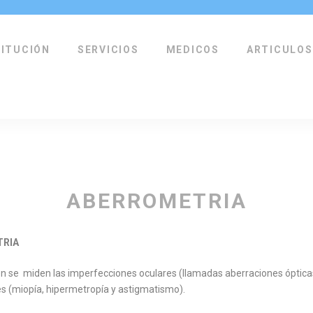
TITUCIÓN
SERVICIOS
MEDICOS
ARTICULOS
ABERROMETRIA
TRIA
 se miden las imperfecciones oculares (llamadas aberraciones ópticas)
es (miopía, hipermetropía y astigmatismo).