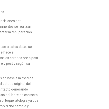
mos.
incisiones anti
dimientos se realizan
ectar la recuperación
base a estos datos se
se hace el
tasias corneas pre o post
re y post y según su
os en base a la medida
l estado original del
 contacto generando
uso del lente de contacto,
n ortoqueratologia ya que
to y dicho cambio y